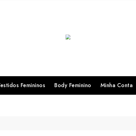
estidos Femininos
Body Feminino
Minha Conta