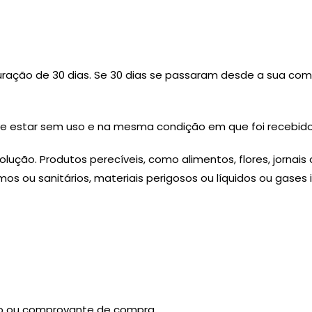
uração de 30 dias. Se 30 dias se passaram desde a sua co
eve estar sem uso e na mesma condição em que foi recebid
olução. Produtos perecíveis, como alimentos, flores, jornai
s ou sanitários, materiais perigosos ou líquidos ou gases 
s
ibo ou comprovante de compra.