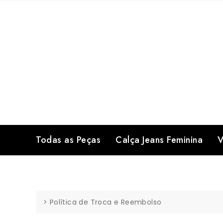
Skip
to
content
Todas as Peças
Calça Jeans Feminina
V
>
Política de Troca e Reembolso