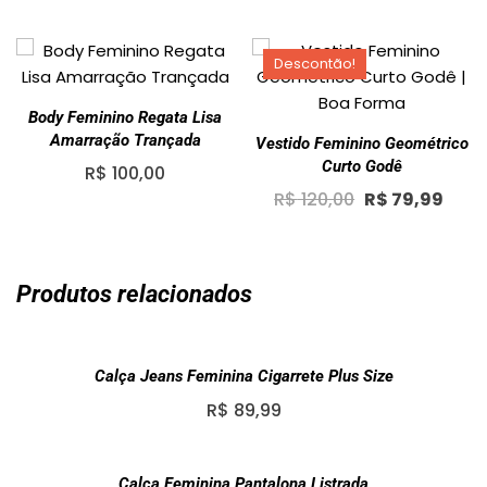
Descontão!
Body Feminino Regata Lisa
Amarração Trançada
Vestido Feminino Geométrico
Curto Godê
R$
100,00
Original
Curr
R$
120,00
R$
79,99
price
pric
was:
is:
R$ 120,00.
R$ 7
Produtos relacionados
Calça Jeans Feminina Cigarrete Plus Size
R$
89,99
Calça Feminina Pantalona Listrada