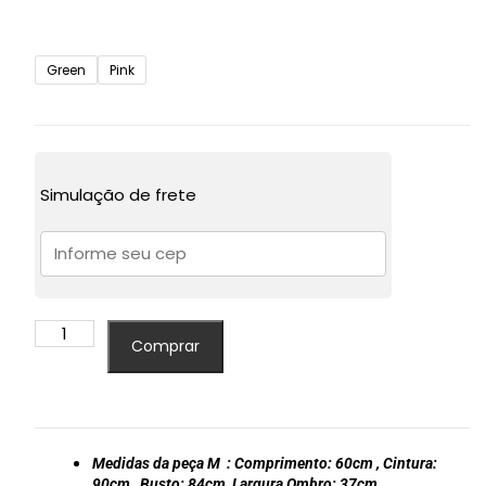
Green
Pink
Simulação de frete
Blusa
Comprar
Feminina
Tshirt
Podrinha
Listrada
Manga
Medidas da peça M :
Comprimento:
60cm
, Cintura:
90cm
, Busto:
84cm
, Largura Ombro:
37cm
,