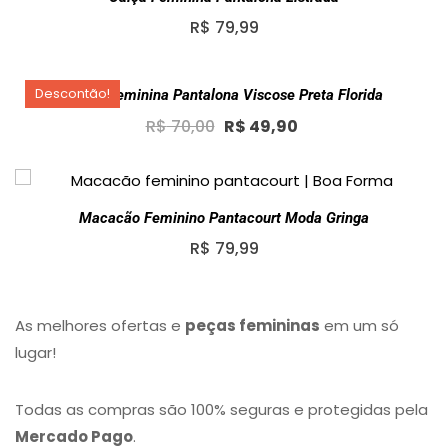
R$
79,99
Descontão!
Calça Feminina Pantalona Viscose Preta Florida
Original
Current
R$
70,00
R$
49,90
price
price
was:
is:
R$ 70,00.
R$ 49,90.
Macacão Feminino Pantacourt Moda Gringa
R$
79,99
As melhores ofertas e
peças femininas
em um só
lugar!
Todas as compras são 100% seguras e protegidas pela
Mercado Pago
.