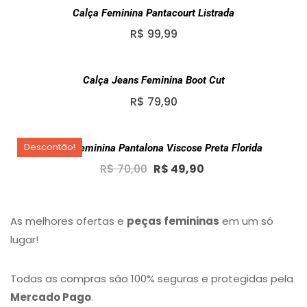
Calça Feminina Pantacourt Listrada
R$
99,99
Calça Jeans Feminina Boot Cut
R$
79,90
Descontão!
Calça Feminina Pantalona Viscose Preta Florida
Original
Current
R$
70,00
R$
49,90
price
price
was:
is:
R$ 70,00.
R$ 49,90.
As melhores ofertas e
peças femininas
em um só
lugar!
Todas as compras são 100% seguras e protegidas pela
Mercado Pago
.