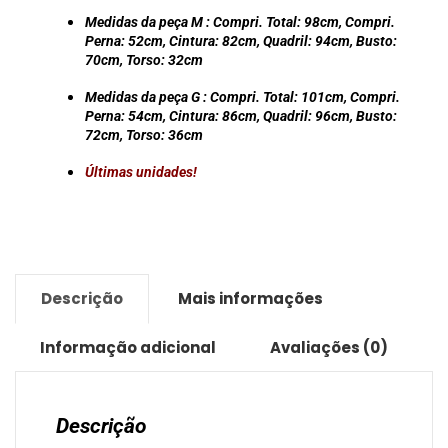
quantidade
Medidas da peça M :
Compri. Total:
98cm
, Compri.
Perna:
52cm
, Cintura:
82cm
, Quadril:
94cm
, Busto:
70cm
, Torso:
32cm
Medidas da peça G :
Compri. Total:
101cm
, Compri.
Perna:
54cm
, Cintura:
86cm
, Quadril:
96cm
, Busto:
72cm
, Torso:
36cm
Últimas unidades!
Descrição
Mais informações
Informação adicional
Avaliações (0)
Descrição