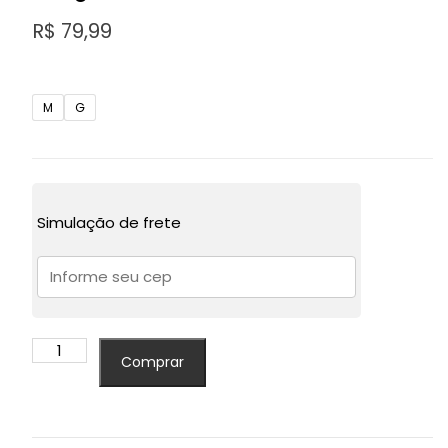
R$
79,99
M
G
Simulação de frete
Macacão
Comprar
Feminino
Pantacourt
Moda
Gringa