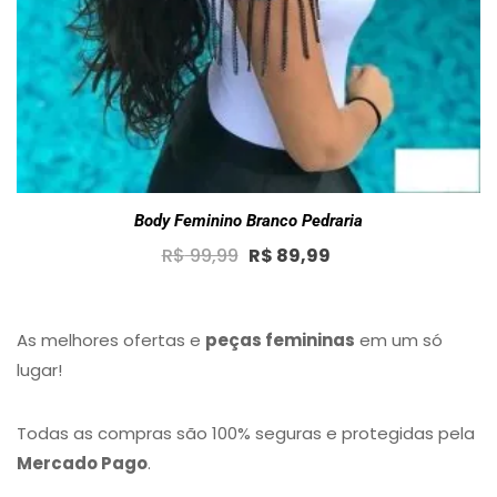
Body Feminino Branco Pedraria
Original
Current
R$
99,99
R$
89,99
price
price
was:
is:
R$ 99,99.
R$ 89,99.
As melhores ofertas e
peças femininas
em um só
lugar!
Todas as compras são 100% seguras e protegidas pela
Mercado Pago
.