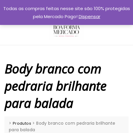
Skip
Todas as compras feitas nesse site são 100% protegidas
to
pela Mercado Pago!
Dispensar
content
Body branco com
pedraria brilhante
para balada
>
>
Body branco com pedraria brilhante
Produtos
para balada