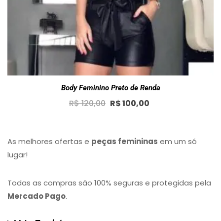
Body Feminino Preto de Renda
Original
Current
R$
120,00
R$
100,00
price
price
was:
is:
R$ 120,00.
R$ 100,00.
As melhores ofertas e
peças femininas
em um só
lugar!
Todas as compras são 100% seguras e protegidas pela
Mercado Pago
.