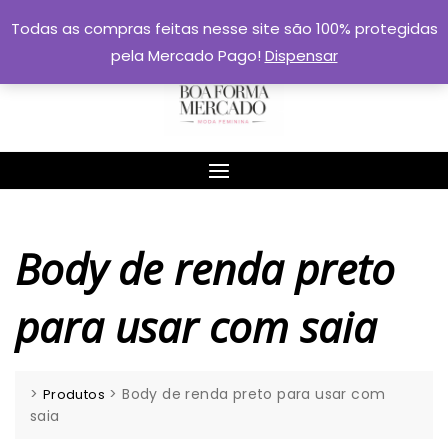
Skip
Todas as compras feitas nesse site são 100% protegidas
to
pela Mercado Pago!
Dispensar
content
Body de renda preto
para usar com saia
>
>
Body de renda preto para usar com
Produtos
saia