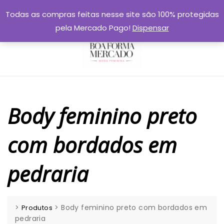
Skip
Todas as compras feitas nesse site são 100% protegidas
to
pela Mercado Pago!
Dispensar
content
Body feminino preto
com bordados em
pedraria
>
>
Body feminino preto com bordados em
Produtos
pedraria