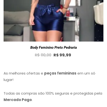
Body Feminino Preto Pedraria
Original
Current
R$
110,00
R$
99,99
price
price
was:
is:
R$ 110,00.
R$ 99,99.
As melhores ofertas e
peças femininas
em um só
lugar!
Todas as compras são 100% seguras e protegidas pela
Mercado Pago
.