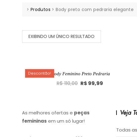
>
Produtos
>
Body preto com pedraria elegante
EXIBINDO UM ÚNICO RESULTADO
Descontão!
Body Feminino Preto Pedraria
Original
Current
R$
110,00
R$
99,99
price
price
was:
is:
R$ 110,00.
R$ 99,99.
Veja 
As melhores ofertas e
peças
femininas
em um só lugar!
Todas as