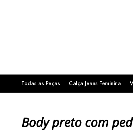
Skip
to
content
Todas as Peças
Calça Jeans Feminina
V
Body preto com ped