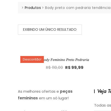
>
Produtos
>
Body preto com pedraria tendência
EXIBINDO UM ÚNICO RESULTADO
Descontão!
Body Feminino Preto Pedraria
Original
Current
R$
110,00
R$
99,99
price
price
was:
is:
R$ 110,00.
R$ 99,99.
Veja 
As melhores ofertas e
peças
femininas
em um só lugar!
Todas as