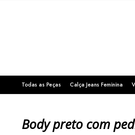
Skip
to
content
Todas as Peças
Calça Jeans Feminina
V
Body preto com ped