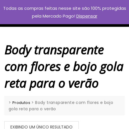
Skip
Todas as compras feitas nesse site são 100% protegidas
to
pela Mercado Pago!
Dispensar
content
Body transparente
com flores e bojo gola
reta para o verão
>
>
Body transparente com flores e bojo
Produtos
gola reta para o verão
EXIBINDO UM ÚNICO RESULTADO