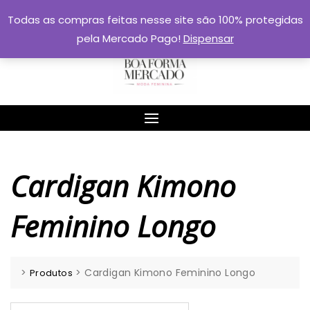
Skip
Todas as compras feitas nesse site são 100% protegidas
to
pela Mercado Pago!
Dispensar
content
Cardigan Kimono
Feminino Longo
>
>
Cardigan Kimono Feminino Longo
Produtos