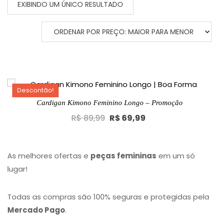
EXIBINDO UM ÚNICO RESULTADO
Descontão!
Cardigan Kimono Feminino Longo – Promoção
Original
Current
R$
89,99
R$
69,99
price
price
was:
is:
R$ 89,99.
R$ 69,99.
As melhores ofertas e
peças femininas
em um só
lugar!
Todas as compras são 100% seguras e protegidas pela
Mercado Pago
.