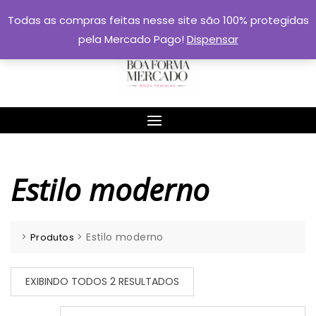
Skip
Todas as compras feitas nesse site são 100% protegidas
to
pela Mercado Pago!
Dispensar
content
Estilo moderno
>
>
Estilo moderno
Produtos
EXIBINDO TODOS 2 RESULTADOS