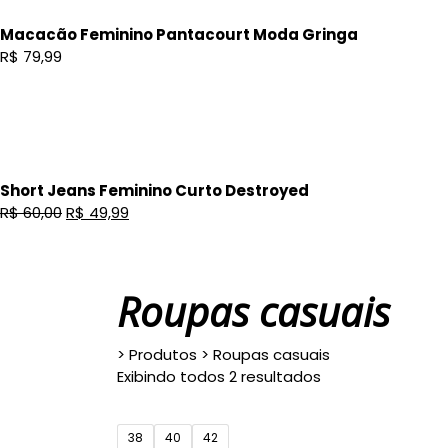
Macacão Feminino Pantacourt Moda Gringa
R$
79,99
Short Jeans Feminino Curto Destroyed
Original
Current
R$
60,00
R$
49,99
price
price
was:
is:
R$ 60,00.
R$ 49,99.
Roupas casuais
>
Produtos
>
Roupas casuais
Exibindo todos 2 resultados
38
40
42