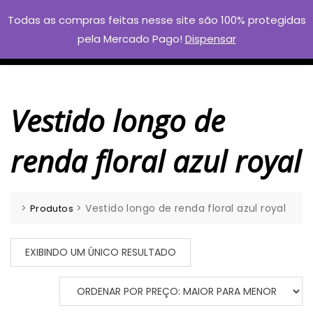
Skip
Todas as compras feitas nesse site são 100% protegidas
to
pela Mercado Pago!
Dispensar
content
Vestido longo de
renda floral azul royal
>
>
Vestido longo de renda floral azul royal
Produtos
EXIBINDO UM ÚNICO RESULTADO