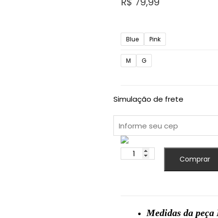
R$
79,99
Blue
Pink
M
G
Simulação de frete
Calça
Comprar
Feminina
Pantalona
Listrada
quantidade
Medidas da peça