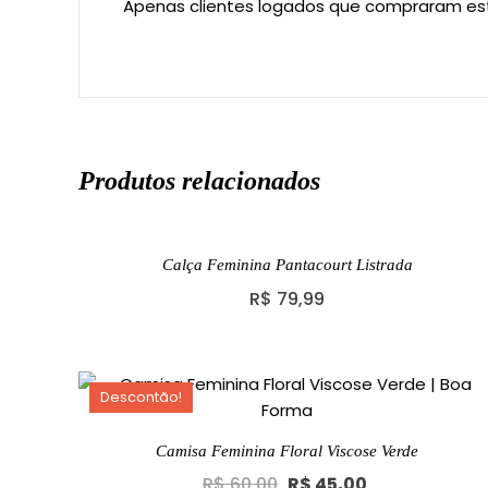
Apenas clientes logados que compraram es
Produtos relacionados
Calça Feminina Pantacourt Listrada
R$
79,99
Descontão!
Camisa Feminina Floral Viscose Verde
Original
Current
R$
60,00
R$
45,00