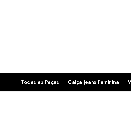
Skip
to
content
Todas as Peças
Calça Jeans Feminina
V